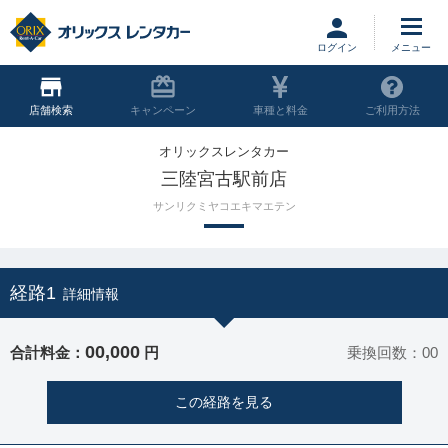
ログイン
店舗
キャンペーン
車種と料金
ご利用方法
オリックスレンタカー
三陸宮古駅前店
サンリクミヤコエキマエテン
経路1
詳細情報
00,000
合計料金：
円
乗換回数：00
この経路を見る