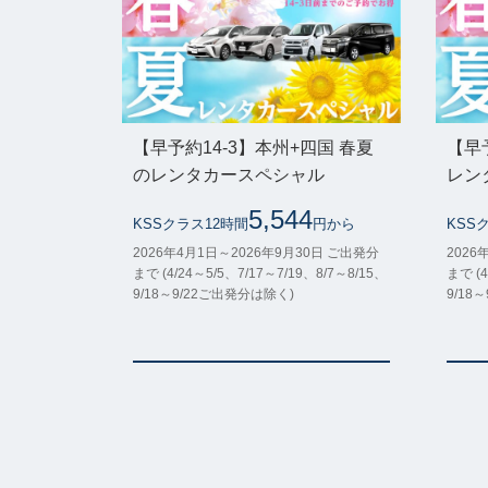
【早予約14-3】本州+四国 春夏
【早
のレンタカースペシャル
レン
5,544
KSSクラス12時間
円から
KSS
2026年4月1日～2026年9月30日 ご出発分
2026
まで (4/24～5/5、7/17～7/19、8/7～8/15、
まで (4
9/18～9/22ご出発分は除く)
9/18