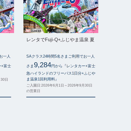
レンタでFuji-Q+ふじやま温泉 夏
でお一人
SAクラス24時間5名さまご利用でお一人
9,284
ー+富士
さま
円から『レンタカー+富士
』
急ハイランドのフリーパス1日分+ふじや
ま温泉1回利用料』
月30日
ご入園日:2026年6月1日～2026年9月30日
の営業日