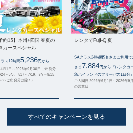
予約15】本州+四国 春夏の
レンタでFuji-Q 夏
タカースペシャル
SAクラス24時間5名さまご利用
5,236
クラス12時間
円から
7,884
さま
円から『レンタカ
年4月1日～2026年9月30日 ご出発分
急ハイランドのフリーパス1日分
/24～5/5、7/17～7/19、8/7～8/15、
～9/22ご出発分は除く)
ご入園日:2026年6月1日～2026年9
の営業日
すべてのキャンペーンを見る