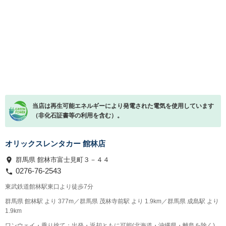
当店は再生可能エネルギーにより発電された電気を使用しています
（非化石証書等の利用を含む）。
オリックスレンタカー 館林店
群馬県 館林市富士見町３－４４
0276-76-2543
東武鉄道館林駅東口より徒歩7分
群馬県 館林駅 より 377m／群馬県 茂林寺前駅 より 1.9km／群馬県 成島駅 より
1.9km
ワンウェイ・乗り捨て：出発・返却ともに可能(北海道・沖縄県・離島を除く)。