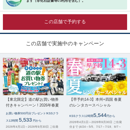
ます（非化石証書等の利用を含む）。
この店舗で予約する
この店舗で実施中のキャンペーン
【東北限定】道の駅お買い物券
【早予約14-3】本州+四国 春夏
付きキャンペーン ! 2026年春夏
のレンタカースペシャル
お買い物券500円分プレゼント!KSSクラ
5,544
KSSクラス12時間
円から
5,533
ス12時間
円から
2026年4月1日～2026年9月30日 ご出発
2026年4月1日～2026年9月30日 ご出発
分まで (4/24～5/5、7/17～7/19、8/7～