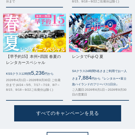
分まで
8/15、9/18～9/22ご出発分は除く)
【早予約15】本州+四国 春夏の
レンタでFuji-Q 夏
レンタカースペシャル
SAクラス24時間5名さまご利用でお一人
5,236
KSSクラス12時間
円から
7,884
さま
円から『レンタカー+富士
2026年4月1日～2026年9月30日 ご出発
急ハイランドのフリーパス1日分』
分まで (4/24～5/5、7/17～7/19、8/7～
8/15、9/18～9/22ご出発分は除く)
ご入園日:2026年6月1日～2026年9月30
日の営業日
すべてのキャンペーンを見る