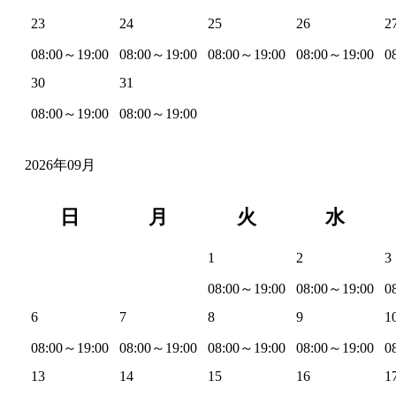
23
24
25
26
2
08:00～19:00
08:00～19:00
08:00～19:00
08:00～19:00
0
30
31
08:00～19:00
08:00～19:00
2026年09月
日
月
火
水
1
2
3
08:00～19:00
08:00～19:00
0
6
7
8
9
1
08:00～19:00
08:00～19:00
08:00～19:00
08:00～19:00
0
13
14
15
16
1