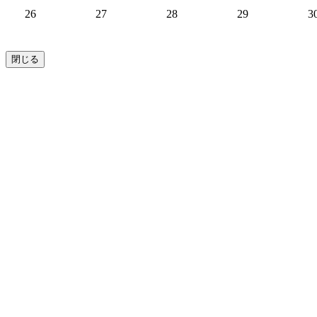
26
27
28
29
3
閉じる