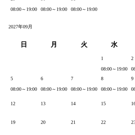
08:00～19:00
08:00～19:00
08:00～19:00
2027年09月
日
月
火
水
1
2
08:00～19:00
0
5
6
7
8
9
08:00～19:00
08:00～19:00
08:00～19:00
08:00～19:00
0
12
13
14
15
1
19
20
21
22
2