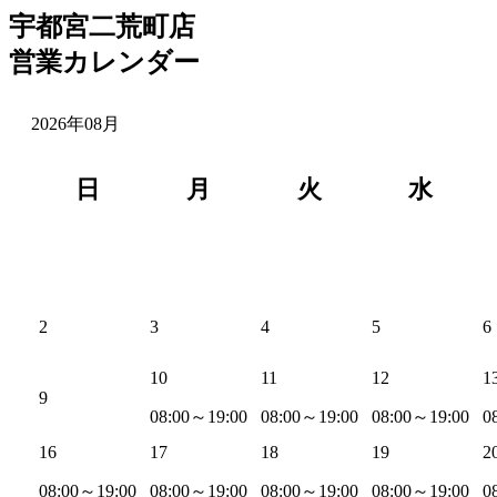
宇都宮二荒町店
営業カレンダー
2026年08月
日
月
火
水
2
3
4
5
6
10
11
12
1
9
08:00～19:00
08:00～19:00
08:00～19:00
0
16
17
18
19
2
08:00～19:00
08:00～19:00
08:00～19:00
08:00～19:00
0