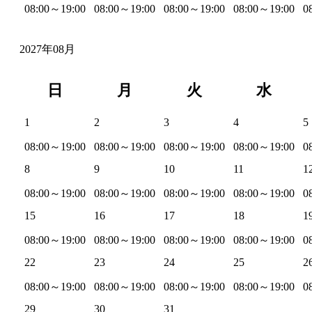
08:00～19:00
08:00～19:00
08:00～19:00
08:00～19:00
0
2027年08月
日
月
火
水
1
2
3
4
5
08:00～19:00
08:00～19:00
08:00～19:00
08:00～19:00
0
8
9
10
11
1
08:00～19:00
08:00～19:00
08:00～19:00
08:00～19:00
0
15
16
17
18
1
08:00～19:00
08:00～19:00
08:00～19:00
08:00～19:00
0
22
23
24
25
2
08:00～19:00
08:00～19:00
08:00～19:00
08:00～19:00
0
29
30
31