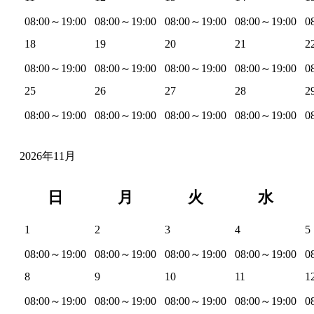
08:00～19:00
08:00～19:00
08:00～19:00
08:00～19:00
0
18
19
20
21
2
08:00～19:00
08:00～19:00
08:00～19:00
08:00～19:00
0
25
26
27
28
2
08:00～19:00
08:00～19:00
08:00～19:00
08:00～19:00
0
2026年11月
日
月
火
水
1
2
3
4
5
08:00～19:00
08:00～19:00
08:00～19:00
08:00～19:00
0
8
9
10
11
1
08:00～19:00
08:00～19:00
08:00～19:00
08:00～19:00
0