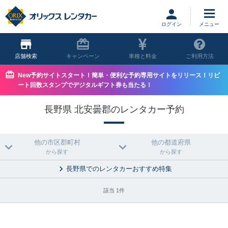
ログイン
店舗
キャンペーン
車種と料金
ご利用方法
New予約サイトスタート！簡単・便利な予約専用サイトをリリース！リピ
ート回数スタンプでデジタルギフト券も当たる！
長野県 北安曇郡のレンタカー予約
他の市区郡町村
他の都道府県
から探す
から探す
長野県でのレンタカーおすすめ特集
該当 1件