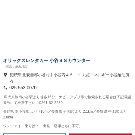
オリックスレンタカー 小谷ＳＳカウンター
（母店：糸魚川店）
長野県 北安曇郡小谷村中小谷丙４５－１ 丸紅エネルギー小谷給油所
内
025-553-0070
JR大糸線南小谷駅より徒歩15分。ナビ・アプリ等で検索される場合は下記電話
番号にて検索下さい。0261-82-2239
長野県 南小谷駅 より 710m／長野県 千国駅 より 2.1km／長野県 中土駅 より
2.8km
ワンウェイ・乗り捨て：出発・返却ともに不可。