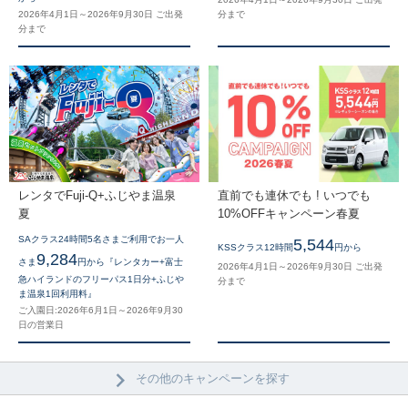
2026年4月1日～2026年9月30日 ご出発
分まで
分まで
レンタでFuji-Q+ふじやま温泉
直前でも連休でも ! いつでも
夏
10%OFFキャンペーン春夏
SAクラス24時間5名さまご利用でお一人
5,544
KSSクラス12時間
円から
9,284
さま
円から『レンタカー+富士
2026年4月1日～2026年9月30日 ご出発
急ハイランドのフリーパス1日分+ふじや
分まで
ま温泉1回利用料』
ご入園日:2026年6月1日～2026年9月30
日の営業日
その他のキャンペーンを探す