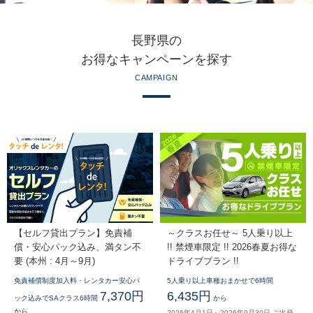
長野県の
お得なキャンペーンを探す
CAMPAIGN
【セルフ貸出プラン】免責補
～クラスお任せ～ 5人乗り以上
償・安心パック込み、満タン不
!! 禁煙車限定 !! 2026春夏お得な
要 (本州 : 4月～9月)
ドライブプラン !!
免責補償制度加入料・レンタカー安心パ
5人乗り以上車種おまかせで6時間
7,370円
6,435円
ック込みでSAクラス6時間
から
から
2026年4月1日～2026年9月30日 ご出発