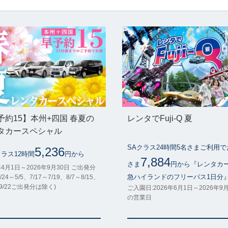
予約15】本州+四国 春夏の
レンタでFuji-Q 夏
タカースペシャル
SAクラス24時間5名さまご利用
5,236
クラス12時間
円から
7,884
さま
円から『レンタカ
年4月1日～2026年9月30日 ご出発分
急ハイランドのフリーパス1日分
/24～5/5、7/17～7/19、8/7～8/15、
～9/22ご出発分は除く)
ご入園日:2026年6月1日～2026年9
の営業日