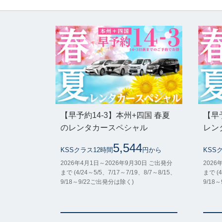
【早予約14-3】本州+四国 春夏
【早
のレンタカースペシャル
レン
5,544
KSSクラス12時間
円から
KSS
2026年4月1日～2026年9月30日 ご出発分
2026
まで (4/24～5/5、7/17～7/19、8/7～8/15、
まで (4
9/18～9/22ご出発分は除く)
9/18