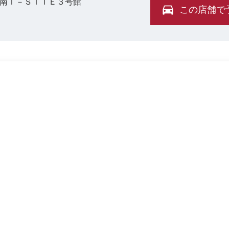
湘南Ｔ－ＳＩＴＥ３号館
この店舗で