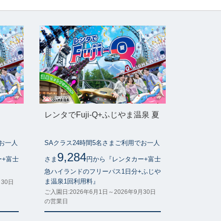
レンタでFuji-Q+ふじやま温泉 夏
でお一人
SAクラス24時間5名さまご利用でお一人
9,284
ー+富士
さま
円から『レンタカー+富士
』
急ハイランドのフリーパス1日分+ふじや
ま温泉1回利用料』
月30日
ご入園日:2026年6月1日～2026年9月30日
の営業日