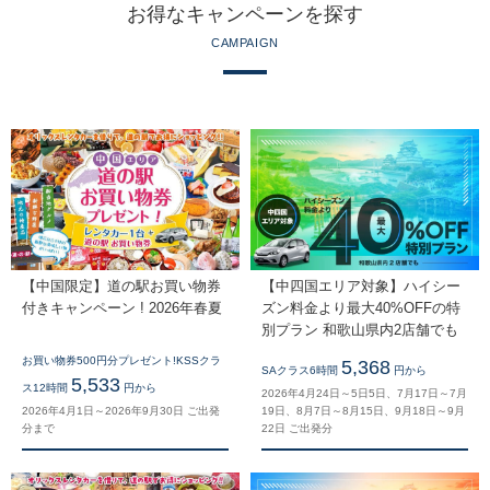
お得なキャンペーンを探す
CAMPAIGN
【中国限定】道の駅お買い物券
【中四国エリア対象】ハイシー
付きキャンペーン ! 2026年春夏
ズン料金より最大40%OFFの特
別プラン 和歌山県内2店舗でも
お買い物券500円分プレゼント!KSSクラ
5,368
SAクラス6時間
円から
5,533
ス12時間
円から
2026年4月24日～5日5日、7月17日～7月
2026年4月1日～2026年9月30日 ご出発
19日、8月7日～8月15日、9月18日～9月
分まで
22日 ご出発分