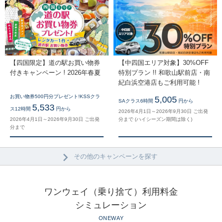
【四国限定】道の駅お買い物券
【中四国エリア対象】30%OFF
付きキャンペーン ! 2026年春夏
特別プラン !! 和歌山駅前店・南
紀白浜空港店もご利用可能 !
お買い物券500円分プレゼント!KSSクラ
5,005
SAクラス6時間
円から
5,533
ス12時間
円から
2026年4月1日～2026年9月30日 ご出発
2026年4月1日～2026年9月30日 ご出発
分まで (ハイシーズン期間は除く)
分まで
その他のキャンペーンを探す
ワンウェイ（乗り捨て）利用料金
シミュレーション
ONEWAY