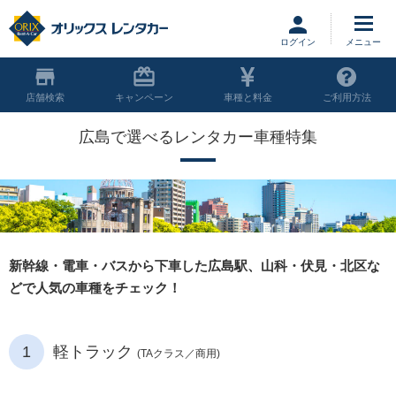
ログイン
店舗
キャンペーン
車種と料金
ご利用方法
広島で選べるレンタカー車種特集
新幹線・電車・バスから下車した広島駅、山科・伏見・北区な
どで人気の車種をチェック！
1
軽トラック
(TAクラス／商用)