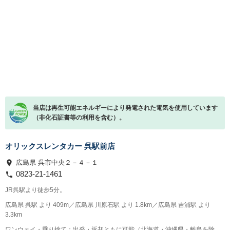
当店は再生可能エネルギーにより発電された電気を使用しています
（非化石証書等の利用を含む）。
オリックスレンタカー 呉駅前店
広島県 呉市中央２－４－１
0823-21-1461
JR呉駅より徒歩5分。
広島県 呉駅 より 409m／広島県 川原石駅 より 1.8km／広島県 吉浦駅 より
3.3km
ワンウェイ・乗り捨て：出発・返却ともに可能（北海道・沖縄県・離島を除