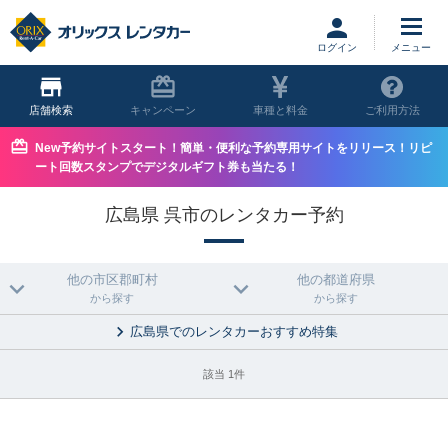
ログイン
店舗
キャンペーン
車種と料金
ご利用方法
New予約サイトスタート！簡単・便利な予約専用サイトをリリース！リピ
ート回数スタンプでデジタルギフト券も当たる！
広島県 呉市のレンタカー予約
他の市区郡町村
他の都道府県
から探す
から探す
広島県でのレンタカーおすすめ特集
該当 1件