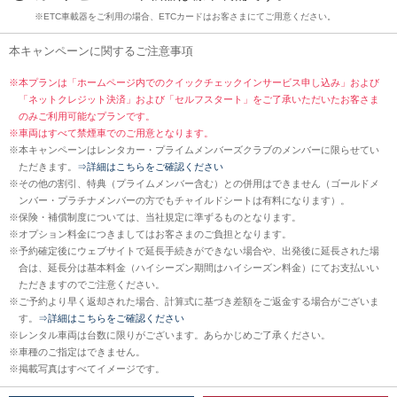
※ETC車載器をご利用の場合、ETCカードはお客さまにてご用意ください。
本キャンペーンに関するご注意事項
※
本プランは「ホームページ内でのクイックチェックインサービス申し込み」および
「ネットクレジット決済」および「セルフスタート」をご了承いただいたお客さま
のみご利用可能なプランです。
※
車両はすべて禁煙車でのご用意となります。
※
本キャンペーンはレンタカー・プライムメンバーズクラブのメンバーに限らせてい
ただきます。
⇒詳細はこちらをご確認ください
※
その他の割引、特典（プライムメンバー含む）との併用はできません（ゴールドメ
ンバー・プラチナメンバーの方でもチャイルドシートは有料になります）。
※
保険・補償制度については、当社規定に準ずるものとなります。
※
オプション料金につきましてはお客さまのご負担となります。
※
予約確定後にウェブサイトで延長手続きができない場合や、出発後に延長された場
合は、延長分は基本料金（ハイシーズン期間はハイシーズン料金）にてお支払いい
ただきますのでご注意ください。
※
ご予約より早く返却された場合、計算式に基づき差額をご返金する場合がございま
す。
⇒詳細はこちらをご確認ください
※
レンタル車両は台数に限りがございます。あらかじめご了承ください。
※
車種のご指定はできません。
※
掲載写真はすべてイメージです。