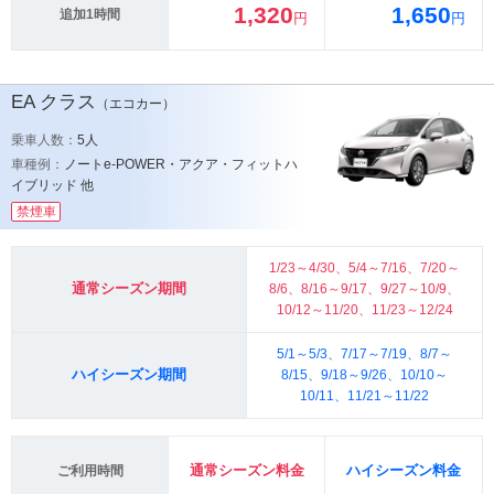
1,320
1,650
追加1時間
円
円
EA
クラス
（エコカー）
乗車人数：
5人
車種例：
ノートe-POWER・アクア・フィットハ
イブリッド 他
禁煙車
1/23～4/30、5/4～7/16、7/20～
通常シーズン期間
8/6、8/16～9/17、9/27～10/9、
10/12～11/20、11/23～12/24
5/1～5/3、7/17～7/19、8/7～
ハイシーズン期間
8/15、9/18～9/26、10/10～
10/11、11/21～11/22
通常シーズン料金
ハイシーズン料金
ご利用時間