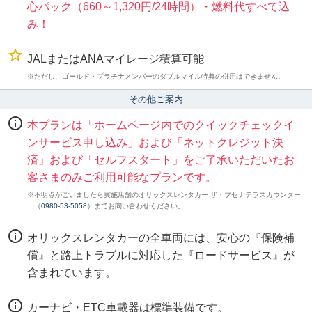
心パック（660～1,320円/24時間）・燃料代すべて込
み！
JALまたはANAマイレージ積算可能
※ただし、ゴールド・プラチナメンバーのダブルマイル特典の併用はできません。
その他ご案内
本プランは「ホームページ内でのクイックチェックイ
ンサービス申し込み」および「ネットクレジット決
済」および「セルフスタート」をご了承いただいたお
客さまのみご利用可能なプランです。
※不明点がごいましたら実施店舗のオリックスレンタカー ザ・ブセナテラスカウンター
（
0980-53-5058
）までお問い合わせください。
オリックスレンタカーの全車両には、安心の『保険補
償』と路上トラブルに対応した『ロードサービス』が
含まれています。
カーナビ・ETC車載器は標準装備です。