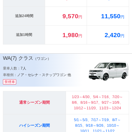
9,570
11,550
追加24時間
円
円
1,980
2,420
追加1時間
円
円
WA(7)
クラス
（ワゴン）
乗車人数：
7人
車種例：
ノア・セレナ・ステップワゴン 他
禁煙車
1/23～4/30、5/4～7/16、7/20～
通常シーズン期間
8/6、8/16～9/17、9/27～10/9、
10/12～11/20、11/23～12/24
5/1～5/3、7/17～7/19、8/7～
ハイシーズン期間
8/15、9/18～9/26、10/10～
10/11、11/21～11/22