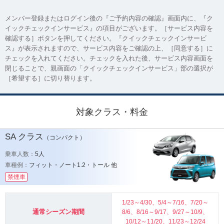
メンバー登録またはログイン後の『ご予約内容の確認』画面内に、『ク
イックチェックインサービス』の項目がございます。［サービス内容を
確認する］ボタンを押してください。『クイックチェックインサービ
ス』が表示されますので、サービス内容をご確認の上、［同意する］に
チェックを入れてください。チェックを入れた後、サービス内容画面を
閉じることで、親画面の「クイックチェックインサービス」部の選択が
［希望する］に切り替ります。
対象クラス・料金
SA
クラス
（コンパクト）
乗車人数：
5人
車種例：
フィット・ノート1.2・トール 他
禁煙車
1/23～4/30、5/4～7/16、7/20～
通常シーズン期間
8/6、8/16～9/17、9/27～10/9、
10/12～11/20、11/23～12/24