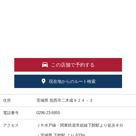
この店舗で予約する
現在地からのルート検索
住所
茨城県 筑西市二木成９２４－３
電話番号
0296-23-6855
アクセス
ＪＲ水戸線・関東鉄道常総線下館駅より徒歩８分
・茨城県 下館駅 より 633m