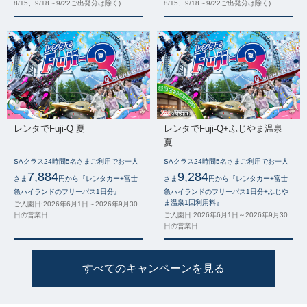
8/15、9/18～9/22ご出発分は除く)
8/15、9/18～9/22ご出発分は除く)
レンタでFuji-Q 夏
レンタでFuji-Q+ふじやま温泉
夏
SAクラス24時間5名さまご利用でお一人
SAクラス24時間5名さまご利用でお一人
7,884
9,284
さま
円から『レンタカー+富士
さま
円から『レンタカー+富士
急ハイランドのフリーパス1日分』
急ハイランドのフリーパス1日分+ふじや
ま温泉1回利用料』
ご入園日:2026年6月1日～2026年9月30
日の営業日
ご入園日:2026年6月1日～2026年9月30
日の営業日
すべてのキャンペーンを見る