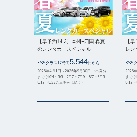
【早予約14-3】本州+四国 春夏
【早
のレンタカースペシャル
レン
5,544
KSSクラス12時間
円から
KSS
2026年4月1日～2026年9月30日 ご出発分
2026
まで (4/24～5/5、7/17～7/19、8/7～8/15、
まで (4
9/18～9/22ご出発分は除く)
9/18