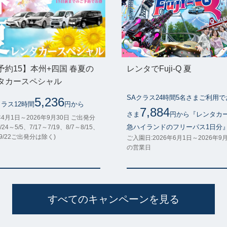
予約15】本州+四国 春夏の
レンタでFuji-Q 夏
タカースペシャル
SAクラス24時間5名さまご利用
5,236
クラス12時間
円から
7,884
さま
円から『レンタカ
年4月1日～2026年9月30日 ご出発分
急ハイランドのフリーパス1日分
/24～5/5、7/17～7/19、8/7～8/15、
～9/22ご出発分は除く)
ご入園日:2026年6月1日～2026年9
の営業日
すべてのキャンペーンを見る