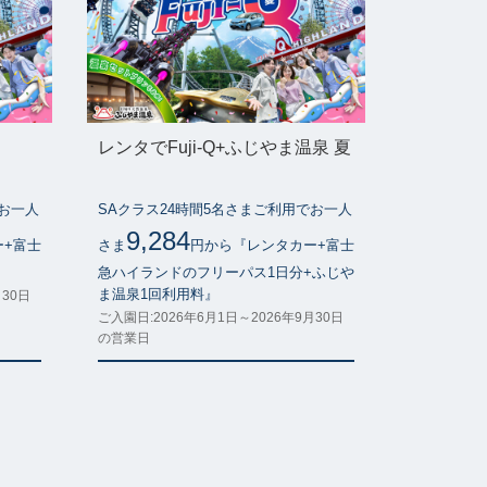
レンタでFuji-Q+ふじやま温泉 夏
でお一人
SAクラス24時間5名さまご利用でお一人
9,284
ー+富士
さま
円から『レンタカー+富士
』
急ハイランドのフリーパス1日分+ふじや
ま温泉1回利用料』
月30日
ご入園日:2026年6月1日～2026年9月30日
の営業日