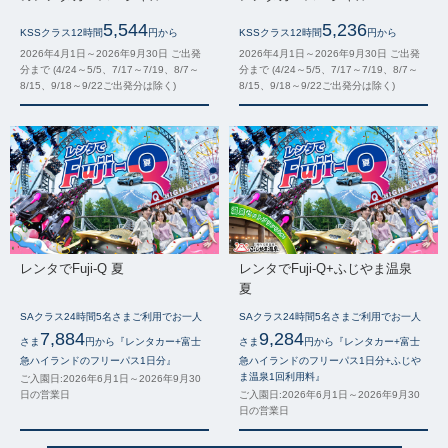
5,544
5,236
KSSクラス12時間
円から
KSSクラス12時間
円から
2026年4月1日～2026年9月30日 ご出発
2026年4月1日～2026年9月30日 ご出発
分まで (4/24～5/5、7/17～7/19、8/7～
分まで (4/24～5/5、7/17～7/19、8/7～
8/15、9/18～9/22ご出発分は除く)
8/15、9/18～9/22ご出発分は除く)
レンタでFuji-Q 夏
レンタでFuji-Q+ふじやま温泉
夏
SAクラス24時間5名さまご利用でお一人
SAクラス24時間5名さまご利用でお一人
7,884
9,284
さま
円から『レンタカー+富士
さま
円から『レンタカー+富士
急ハイランドのフリーパス1日分』
急ハイランドのフリーパス1日分+ふじや
ま温泉1回利用料』
ご入園日:2026年6月1日～2026年9月30
日の営業日
ご入園日:2026年6月1日～2026年9月30
日の営業日