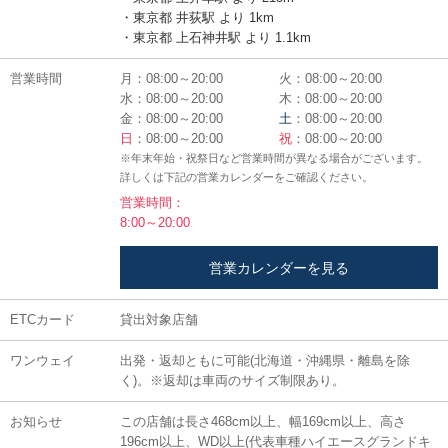
・東京都 井荻駅 より 1km
・東京都 上石神井駅 より 1.1km
営業時間
月：08:00～20:00
火：08:00～20:00
水：08:00～20:00
木：08:00～20:00
金：08:00～20:00
土
：08:00～20:00
日
：08:00～20:00
祝
：08:00～20:00
※年末年始・祝祭日など営業時間が異なる場合がございます。
詳しくは下記の営業カレンダーをご確認ください。
営業時間：
8:00～20:00
営業カレンダーを見る
ETCカード
貸出対象店舗
ワンウェイ
出発・返却ともに可能(北海道・沖縄県・離島を除
く)。※返却は車両のサイズ制限あり。
お知らせ
この店舗は長さ468cm以上、幅169cm以上、高さ
196cm以上、WD以上(代表車種ハイエースグランドキ