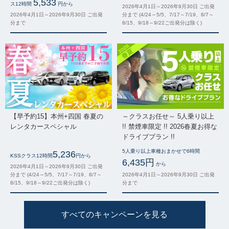
5,533
ス12時間
円から
2026年4月1日～2026年9月30日 ご出発
2026年4月1日～2026年9月30日 ご出発
分まで (4/24～5/5、7/17～7/19、8/7～
分まで
8/15、9/18～9/22ご出発分は除く)
【早予約15】本州+四国 春夏の
～クラスお任せ～ 5人乗り以上
レンタカースペシャル
!! 禁煙車限定 !! 2026春夏お得な
ドライブプラン !!
5人乗り以上車種おまかせで6時間
5,236
KSSクラス12時間
円から
6,435円
から
2026年4月1日～2026年9月30日 ご出発
分まで (4/24～5/5、7/17～7/19、8/7～
2026年4月1日～2026年9月30日 ご出発
8/15、9/18～9/22ご出発分は除く)
分まで
すべてのキャンペーンを見る