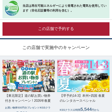
当店は再生可能エネルギーにより発電された電気を使用してい
ます（非化石証書等の利用を含む）。
この店舗で予約する
この店舗で実施中のキャンペーン
【東北限定】道の駅お買い物券
【早予約14-3】本州+四国 春夏
付きキャンペーン ! 2026年春夏
のレンタカースペシャル
お買い物券500円分プレゼント!KSSクラ
5,544
KSSクラス12時間
円から