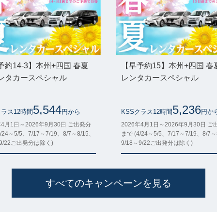
予約14-3】本州+四国 春夏
【早予約15】本州+四国 春
ンタカースペシャル
レンタカースペシャル
5,544
5,236
クラス12時間
円から
KSSクラス12時間
円か
年4月1日～2026年9月30日 ご出発分
2026年4月1日～2026年9月30日 
/24～5/5、7/17～7/19、8/7～8/15、
まで (4/24～5/5、7/17～7/19、8/7～
～9/22ご出発分は除く)
9/18～9/22ご出発分は除く)
すべてのキャンペーンを見る