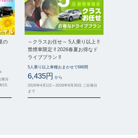
夏の
～クラスお任せ～ 5人乗り以上 !!
禁煙車限定 !! 2026春夏お得なド
ライブプラン !!
5人乗り以上車種おまかせで6時間
ら
6,435円
から
ご出発分
8/15、
2026年4月1日～2026年9月30日 ご出発分
まで