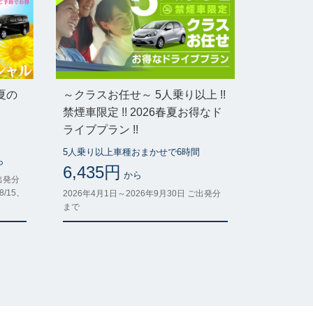
夏の
～クラスお任せ～ 5人乗り以上 !!
禁煙車限定 !! 2026春夏お得なド
ライブプラン !!
5人乗り以上車種おまかせで6時間
ら
6,435円
から
ご出発分
8/15、
2026年4月1日～2026年9月30日 ご出発分
まで