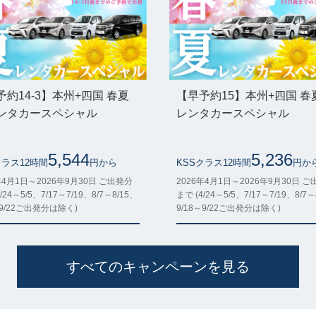
予約14-3】本州+四国 春夏
【早予約15】本州+四国 春
ンタカースペシャル
レンタカースペシャル
5,544
5,236
クラス12時間
円から
KSSクラス12時間
円か
年4月1日～2026年9月30日 ご出発分
2026年4月1日～2026年9月30日 
/24～5/5、7/17～7/19、8/7～8/15、
まで (4/24～5/5、7/17～7/19、8/7～
～9/22ご出発分は除く)
9/18～9/22ご出発分は除く)
すべてのキャンペーンを見る