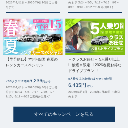
2026年4月1日～2026年9月30日 ご出発
分まで (4/24～5/5、7/17～7/19、8/7～
分まで
8/15、9/18～9/22ご出発分は除く)
【早予約15】本州+四国 春夏の
～クラスお任せ～ 5人乗り以上
レンタカースペシャル
!! 禁煙車限定 !! 2026春夏お得な
ドライブプラン !!
5人乗り以上車種おまかせで6時間
5,236
KSSクラス12時間
円から
6,435円
から
2026年4月1日～2026年9月30日 ご出発
分まで (4/24～5/5、7/17～7/19、8/7～
2026年4月1日～2026年9月30日 ご出発
8/15、9/18～9/22ご出発分は除く)
分まで
すべてのキャンペーンを見る