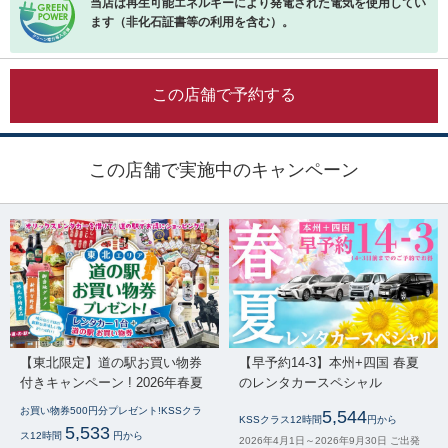
当店は再生可能エネルギーにより発電された電気を使用してい
ます（非化石証書等の利用を含む）。
この店舗で予約する
この店舗で実施中のキャンペーン
【東北限定】道の駅お買い物券
【早予約14-3】本州+四国 春夏
付きキャンペーン ! 2026年春夏
のレンタカースペシャル
お買い物券500円分プレゼント!KSSクラ
5,544
KSSクラス12時間
円から
5,533
ス12時間
円から
2026年4月1日～2026年9月30日 ご出発