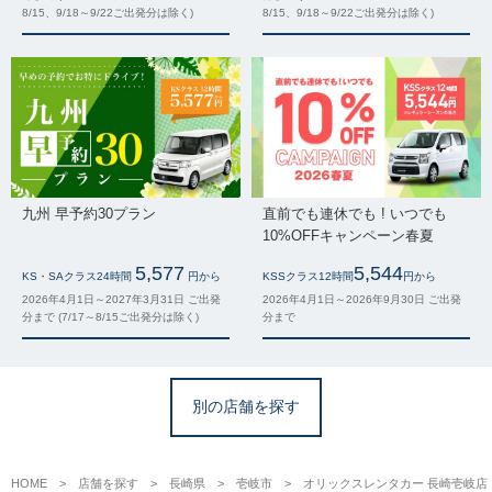
8/15、9/18～9/22ご出発分は除く)
8/15、9/18～9/22ご出発分は除く)
九州 早予約30プラン
直前でも連休でも ! いつでも
10%OFFキャンペーン春夏
5,577
5,544
KS・SAクラス24時間
円から
KSSクラス12時間
円から
2026年4月1日～2027年3月31日 ご出発
2026年4月1日～2026年9月30日 ご出発
分まで (7/17～8/15ご出発分は除く)
分まで
別の店舗を探す
HOME
店舗を探す
長崎県
壱岐市
オリックスレンタカー 長崎壱岐店