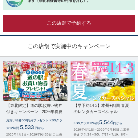
ます（非化石証書等の利用を含む）。
この店舗で予約する
この店舗で実施中のキャンペーン
【東北限定】道の駅お買い物券
【早予約14-3】本州+四国 春夏
付きキャンペーン ! 2026年春夏
のレンタカースペシャル
お買い物券500円分プレゼント!KSSクラ
5,544
KSSクラス12時間
円から
5,533
ス12時間
円から
2026年4月1日～2026年9月30日 ご出発
2026年4月1日～2026年9月30日 ご出発
分まで (4/24～5/5、7/17～7/19、8/7～