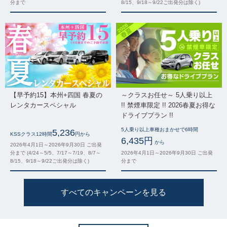
分まで
8/15、9/18～9/22ご出発分は除く)
【早予約15】本州+四国 春夏の
～クラスお任せ～ 5人乗り以上
レンタカースペシャル
!! 禁煙車限定 !! 2026春夏お得な
ドライブプラン !!
5人乗り以上車種おまかせで6時間
5,236
KSSクラス12時間
円から
6,435円
から
2026年4月1日～2026年9月30日 ご出発
分まで (4/24～5/5、7/17～7/19、8/7～
2026年4月1日～2026年9月30日 ご出発
8/15、9/18～9/22ご出発分は除く)
分まで
すべてのキャンペーンを見る