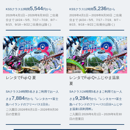
5,544
5,236
KSSクラス12時間
円から
KSSクラス12時間
円から
2026年4月1日～2026年9月30日 ご出発
2026年4月1日～2026年9月30日 ご出発
分まで (4/24～5/5、7/17～7/19、8/7～
分まで (4/24～5/5、7/17～7/19、8/7～
8/15、9/18～9/22ご出発分は除く)
8/15、9/18～9/22ご出発分は除く)
レンタでFuji-Q 夏
レンタでFuji-Q+ふじやま温泉
夏
SAクラス24時間5名さまご利用でお一人
SAクラス24時間5名さまご利用でお一人
7,884
9,284
さま
円から『レンタカー+富士
さま
円から『レンタカー+富士
急ハイランドのフリーパス1日分』
急ハイランドのフリーパス1日分+ふじや
ま温泉1回利用料』
ご入園日:2026年6月1日～2026年9月30
日の営業日
ご入園日:2026年6月1日～2026年9月30
日の営業日