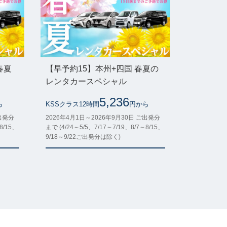
春夏
【早予約15】本州+四国 春夏の
レンタカースペシャル
5,236
ら
KSSクラス12時間
円から
ご出発分
2026年4月1日～2026年9月30日 ご出発分
8/15、
まで (4/24～5/5、7/17～7/19、8/7～8/15、
9/18～9/22ご出発分は除く)