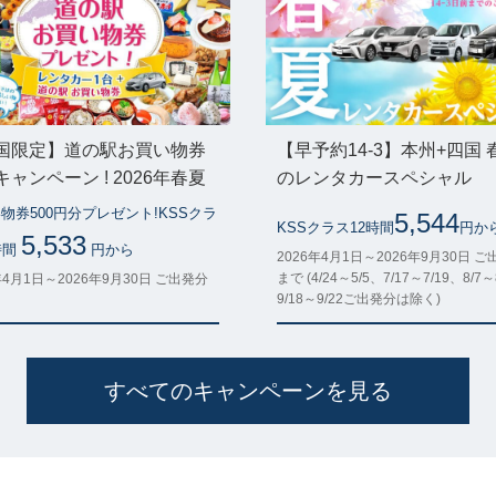
国限定】道の駅お買い物券
【早予約14-3】本州+四国 
ャンペーン ! 2026年春夏
のレンタカースペシャル
物券500円分プレゼント!KSSクラ
5,544
KSSクラス12時間
円か
5,533
時間
円から
2026年4月1日～2026年9月30日 
まで (4/24～5/5、7/17～7/19、8/7～
年4月1日～2026年9月30日 ご出発分
9/18～9/22ご出発分は除く)
すべてのキャンペーンを見る