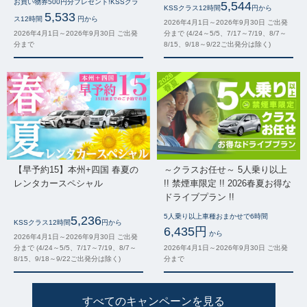
お買い物券500円分プレゼント!KSSクラ
5,544
KSSクラス12時間
円から
5,533
ス12時間
円から
2026年4月1日～2026年9月30日 ご出発
2026年4月1日～2026年9月30日 ご出発
分まで (4/24～5/5、7/17～7/19、8/7～
分まで
8/15、9/18～9/22ご出発分は除く)
【早予約15】本州+四国 春夏の
～クラスお任せ～ 5人乗り以上
レンタカースペシャル
!! 禁煙車限定 !! 2026春夏お得な
ドライブプラン !!
5人乗り以上車種おまかせで6時間
5,236
KSSクラス12時間
円から
6,435円
から
2026年4月1日～2026年9月30日 ご出発
分まで (4/24～5/5、7/17～7/19、8/7～
2026年4月1日～2026年9月30日 ご出発
8/15、9/18～9/22ご出発分は除く)
分まで
すべてのキャンペーンを見る