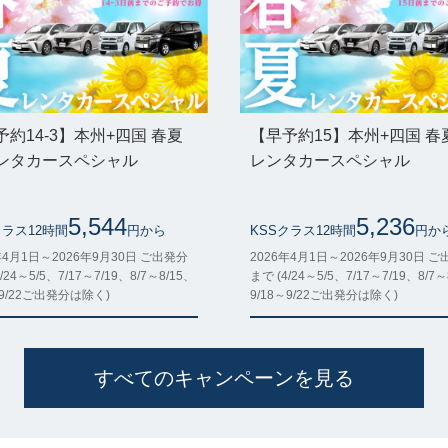
予約14-3】本州+四国 春夏
【早予約15】本州+四国 春
ンタカースペシャル
レンタカースペシャル
5,544
5,236
クラス12時間
円から
KSSクラス12時間
円か
年4月1日～2026年9月30日 ご出発分
2026年4月1日～2026年9月30日 
/24～5/5、7/17～7/19、8/7～8/15、
まで (4/24～5/5、7/17～7/19、8/7～
～9/22ご出発分は除く)
9/18～9/22ご出発分は除く)
すべてのキャンペーンを見る