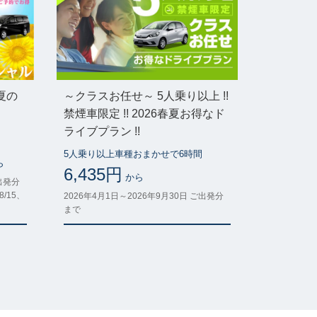
夏の
～クラスお任せ～ 5人乗り以上 !!
禁煙車限定 !! 2026春夏お得なド
ライブプラン !!
5人乗り以上車種おまかせで6時間
ら
6,435円
から
ご出発分
8/15、
2026年4月1日～2026年9月30日 ご出発分
まで