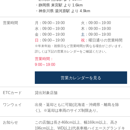
・静岡県 来宮駅 より 1.6km
・神奈川県 湯河原駅 より 4.9km
営業時間
月：09:00～19:00
火：09:00～19:00
水：09:00～19:00
木：09:00～19:00
金：09:00～19:00
土
：09:00～19:00
日
：09:00～19:00
祝
：曜日通りの営業時間
※年末年始・祝祭日など営業時間が異なる場合がございます。
詳しくは下記の営業カレンダーをご確認ください。
営業時間：
9:00～19:00
営業カレンダーを見る
ETCカード
貸出対象店舗
ワンウェイ
出発・返却ともに可能(北海道・沖縄県・離島を除
く)。※返却は車両のサイズ制限あり。
お知らせ
この店舗は長さ468cm以上、幅169cm以上、高さ
196cm以上、WD以上(代表車種ハイエースグランドキ