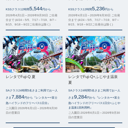
5,544
5,236
KSSクラス12時間
円から
KSSクラス12時間
円から
2026年4月1日～2026年9月30日 ご出発
2026年4月1日～2026年9月30日 ご出発
分まで (4/24～5/5、7/17～7/19、8/7～
分まで (4/24～5/5、7/17～7/19、8/7～
8/15、9/18～9/22ご出発分は除く)
8/15、9/18～9/22ご出発分は除く)
レンタでFuji-Q 夏
レンタでFuji-Q+ふじやま温泉
夏
SAクラス24時間5名さまご利用でお一人
SAクラス24時間5名さまご利用でお一人
7,884
9,284
さま
円から『レンタカー+富士
さま
円から『レンタカー+富士
急ハイランドのフリーパス1日分』
急ハイランドのフリーパス1日分+ふじや
ま温泉1回利用料』
ご入園日:2026年6月1日～2026年9月30
日の営業日
ご入園日:2026年6月1日～2026年9月30
日の営業日