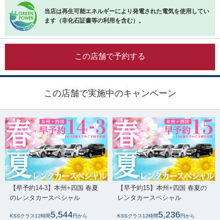
当店は再生可能エネルギーにより発電された電気を使用してい
ます（非化石証書等の利用を含む）。
この店舗で予約する
この店舗で実施中のキャンペーン
【早予約14-3】本州+四国 春夏
【早予約15】本州+四国 春夏の
のレンタカースペシャル
レンタカースペシャル
5,544
5,236
KSSクラス12時間
円から
KSSクラス12時間
円から