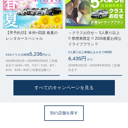
【早予約15】本州+四国 春夏の
～クラスお任せ～ 5人乗り以上
レンタカースペシャル
!! 禁煙車限定 !! 2026春夏お得な
ドライブプラン !!
5人乗り以上車種おまかせで6時間
5,236
KSSクラス12時間
円から
6,435円
から
2026年4月1日～2026年9月30日 ご出発
分まで (4/24～5/5、7/17～7/19、8/7～
2026年4月1日～2026年9月30日 ご出発
8/15、9/18～9/22ご出発分は除く)
分まで
すべてのキャンペーンを見る
別の店舗を探す