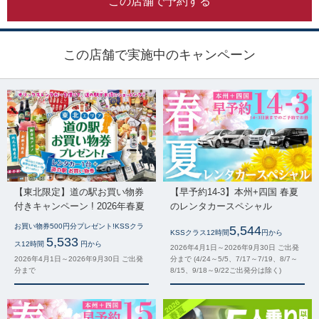
この店舗で予約する
この店舗で実施中のキャンペーン
【東北限定】道の駅お買い物券
【早予約14-3】本州+四国 春夏
付きキャンペーン ! 2026年春夏
のレンタカースペシャル
お買い物券500円分プレゼント!KSSクラ
5,544
KSSクラス12時間
円から
5,533
ス12時間
円から
2026年4月1日～2026年9月30日 ご出発
2026年4月1日～2026年9月30日 ご出発
分まで (4/24～5/5、7/17～7/19、8/7～
分まで
8/15、9/18～9/22ご出発分は除く)