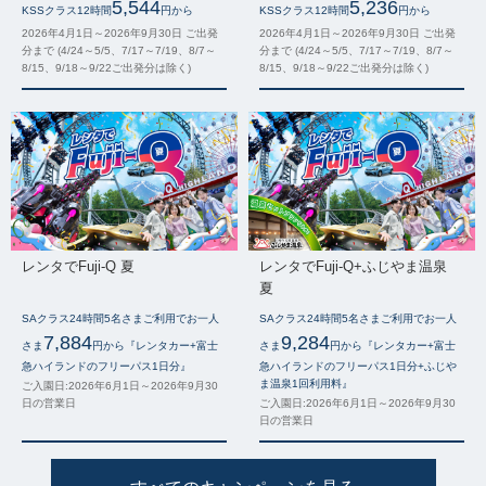
5,544
5,236
KSSクラス12時間
円から
KSSクラス12時間
円から
2026年4月1日～2026年9月30日 ご出発
2026年4月1日～2026年9月30日 ご出発
分まで (4/24～5/5、7/17～7/19、8/7～
分まで (4/24～5/5、7/17～7/19、8/7～
8/15、9/18～9/22ご出発分は除く)
8/15、9/18～9/22ご出発分は除く)
レンタでFuji-Q 夏
レンタでFuji-Q+ふじやま温泉
夏
SAクラス24時間5名さまご利用でお一人
SAクラス24時間5名さまご利用でお一人
7,884
9,284
さま
円から『レンタカー+富士
さま
円から『レンタカー+富士
急ハイランドのフリーパス1日分』
急ハイランドのフリーパス1日分+ふじや
ま温泉1回利用料』
ご入園日:2026年6月1日～2026年9月30
日の営業日
ご入園日:2026年6月1日～2026年9月30
日の営業日