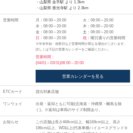
・山梨県 金手駅 より 1.3km
・山梨県 善光寺駅 より 2.3km
営業時間
月：08:00～20:00
火：08:00～20:00
水：08:00～20:00
木：08:00～20:00
金：08:00～20:00
土
：08:00～20:00
日
：08:00～20:00
祝
：曜日通りの営業時間
※年末年始・祝祭日など営業時間が異なる場合がございます。
詳しくは下記の営業カレンダーをご確認ください。
営業時間：
(04/01～03/31)08:00～20:00
営業カレンダーを見る
ETCカード
貸出対象店舗
ワンウェイ
出発・返却ともに可能(北海道・沖縄県・離島を除
く)。※返却は車両のサイズ制限あり。
お知らせ
この店舗は長さ468cm以上、幅169cm以上、高さ
196cm以上、WD以上(代表車種ハイエースグランドキ