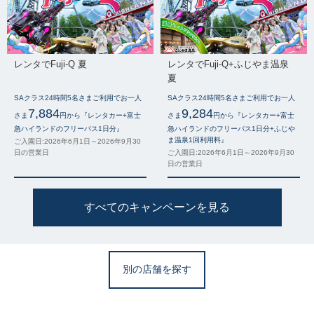
レンタでFuji-Q 夏
レンタでFuji-Q+ふじやま温泉
夏
SAクラス24時間5名さまご利用でお一人
SAクラス24時間5名さまご利用でお一人
7,884
9,284
さま
円から『レンタカー+富士
さま
円から『レンタカー+富士
急ハイランドのフリーパス1日分』
急ハイランドのフリーパス1日分+ふじや
ま温泉1回利用料』
ご入園日:2026年6月1日～2026年9月30
日の営業日
ご入園日:2026年6月1日～2026年9月30
日の営業日
すべてのキャンペーンを見る
別の店舗を探す