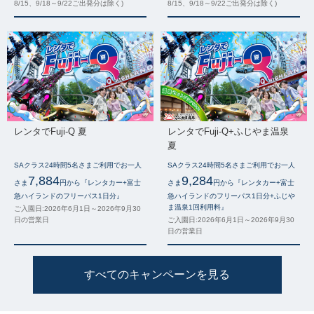
8/15、9/18～9/22ご出発分は除く)
8/15、9/18～9/22ご出発分は除く)
レンタでFuji-Q 夏
レンタでFuji-Q+ふじやま温泉
夏
SAクラス24時間5名さまご利用でお一人
SAクラス24時間5名さまご利用でお一人
7,884
9,284
さま
円から『レンタカー+富士
さま
円から『レンタカー+富士
急ハイランドのフリーパス1日分』
急ハイランドのフリーパス1日分+ふじや
ま温泉1回利用料』
ご入園日:2026年6月1日～2026年9月30
日の営業日
ご入園日:2026年6月1日～2026年9月30
日の営業日
すべてのキャンペーンを見る