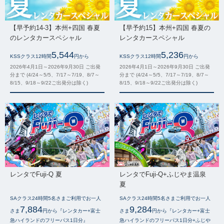
【早予約14-3】本州+四国 春夏
【早予約15】本州+四国 春夏の
のレンタカースペシャル
レンタカースペシャル
5,544
5,236
KSSクラス12時間
円から
KSSクラス12時間
円から
2026年4月1日～2026年9月30日 ご出発
2026年4月1日～2026年9月30日 ご出発
分まで (4/24～5/5、7/17～7/19、8/7～
分まで (4/24～5/5、7/17～7/19、8/7～
8/15、9/18～9/22ご出発分は除く)
8/15、9/18～9/22ご出発分は除く)
レンタでFuji-Q 夏
レンタでFuji-Q+ふじやま温泉
夏
SAクラス24時間5名さまご利用でお一人
SAクラス24時間5名さまご利用でお一人
7,884
9,284
さま
円から『レンタカー+富士
さま
円から『レンタカー+富士
急ハイランドのフリーパス1日分』
急ハイランドのフリーパス1日分+ふじや