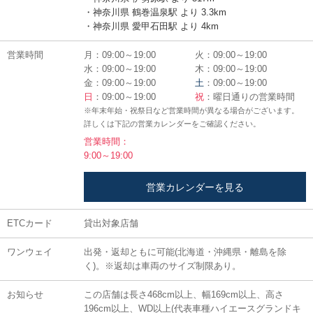
・神奈川県 鶴巻温泉駅 より 3.3km
・神奈川県 愛甲石田駅 より 4km
営業時間
月：09:00～19:00
火：09:00～19:00
水：09:00～19:00
木：09:00～19:00
金：09:00～19:00
土
：09:00～19:00
日
：09:00～19:00
祝
：曜日通りの営業時間
※年末年始・祝祭日など営業時間が異なる場合がございます。
詳しくは下記の営業カレンダーをご確認ください。
営業時間：
9:00～19:00
営業カレンダーを見る
ETCカード
貸出対象店舗
ワンウェイ
出発・返却ともに可能(北海道・沖縄県・離島を除
く)。※返却は車両のサイズ制限あり。
お知らせ
この店舗は長さ468cm以上、幅169cm以上、高さ
196cm以上、WD以上(代表車種ハイエースグランドキ