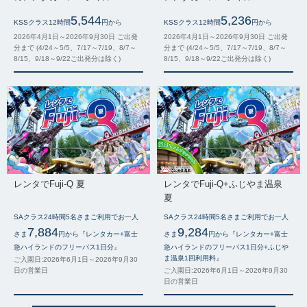
5,544
5,236
KSSクラス12時間
円から
KSSクラス12時間
円から
2026年4月1日～2026年9月30日 ご出発
2026年4月1日～2026年9月30日 ご出発
分まで (4/24～5/5、7/17～7/19、8/7～
分まで (4/24～5/5、7/17～7/19、8/7～
8/15、9/18～9/22ご出発分は除く)
8/15、9/18～9/22ご出発分は除く)
レンタでFuji-Q 夏
レンタでFuji-Q+ふじやま温泉
夏
SAクラス24時間5名さまご利用でお一人
SAクラス24時間5名さまご利用でお一人
7,884
9,284
さま
円から『レンタカー+富士
さま
円から『レンタカー+富士
急ハイランドのフリーパス1日分』
急ハイランドのフリーパス1日分+ふじや
ま温泉1回利用料』
ご入園日:2026年6月1日～2026年9月30
日の営業日
ご入園日:2026年6月1日～2026年9月30
日の営業日