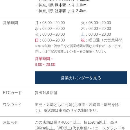
・神奈川県 厚木駅 より 1.1km
・神奈川県 社家駅 より 2.4km
営業時間
月：08:00～20:00
火：08:00～20:00
水：08:00～20:00
木：08:00～20:00
金：08:00～20:00
土
：08:00～20:00
日
：08:00～20:00
祝
：曜日通りの営業時間
※年末年始・祝祭日など営業時間が異なる場合がございます。
詳しくは下記の営業カレンダーをご確認ください。
営業時間：
8:00～20:00
営業カレンダーを見る
ETCカード
貸出対象店舗
ワンウェイ
出発・返却ともに可能(北海道・沖縄県・離島を除
く)。※返却は車両のサイズ制限あり。
お知らせ
この店舗は長さ468cm以上、幅169cm以上、高さ
196cm以上、WD以上(代表車種ハイエースグランドキ