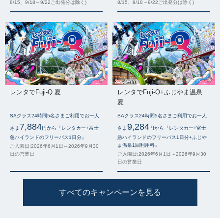
8/15、9/18～9/22ご出発分は除く)
8/15、9/18～9/22ご出発分は除く)
レンタでFuji-Q 夏
レンタでFuji-Q+ふじやま温泉
夏
SAクラス24時間5名さまご利用でお一人
SAクラス24時間5名さまご利用でお一人
7,884
9,284
さま
円から『レンタカー+富士
さま
円から『レンタカー+富士
急ハイランドのフリーパス1日分』
急ハイランドのフリーパス1日分+ふじや
ま温泉1回利用料』
ご入園日:2026年6月1日～2026年9月30
日の営業日
ご入園日:2026年6月1日～2026年9月30
日の営業日
すべてのキャンペーンを見る