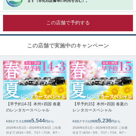
ます（非化石証書等の利用を含む）。
この店舗で予約する
この店舗で実施中のキャンペーン
【早予約14-3】本州+四国 春夏
【早予約15】本州+四国 春夏の
のレンタカースペシャル
レンタカースペシャル
5,544
5,236
KSSクラス12時間
円から
KSSクラス12時間
円から
2026年4月1日～2026年9月30日 ご出発
2026年4月1日～2026年9月30日 ご出発
分まで (4/24～5/5、7/17～7/19、8/7～
分まで (4/24～5/5、7/17～7/19、8/7～