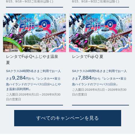
8/15、9/18～9/22ご出発分は除く)
8/15、9/18～9/22ご出発分は除く)
レンタでFuji-Q+ふじやま温泉
レンタでFuji-Q 夏
夏
SAクラス24時間5名さまご利用でお一人
SAクラス24時間5名さまご利用でお一人
9,284
7,884
さま
円から『レンタカー+富士
さま
円から『レンタカー+富士
急ハイランドのフリーパス1日分+ふじや
急ハイランドのフリーパス1日分』
ま温泉1回利用料』
ご入園日:2026年6月1日～2026年9月30
ご入園日:2026年6月1日～2026年9月30
日の営業日
日の営業日
すべてのキャンペーンを見る