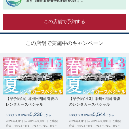
ます（非化石証書等の利用を含む）。
この店舗で予約する
この店舗で実施中のキャンペーン
【早予約15】本州+四国 春夏の
【早予約14-3】本州+四国 春夏
レンタカースペシャル
のレンタカースペシャル
5,236
5,544
KSSクラス12時間
円から
KSSクラス12時間
円から
2026年4月1日～2026年9月30日 ご出発
2026年4月1日～2026年9月30日 ご出発
分まで (4/24～5/5、7/17～7/19、8/7～
分まで (4/24～5/5、7/17～7/19、8/7～