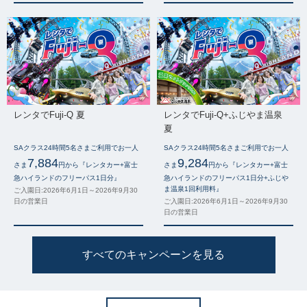
レンタでFuji-Q 夏
レンタでFuji-Q+ふじやま温泉
夏
SAクラス24時間5名さまご利用でお一人
SAクラス24時間5名さまご利用でお一人
7,884
9,284
さま
円から『レンタカー+富士
さま
円から『レンタカー+富士
急ハイランドのフリーパス1日分』
急ハイランドのフリーパス1日分+ふじや
ま温泉1回利用料』
ご入園日:2026年6月1日～2026年9月30
日の営業日
ご入園日:2026年6月1日～2026年9月30
日の営業日
すべてのキャンペーンを見る