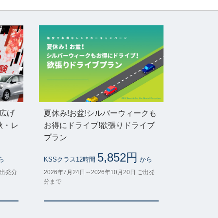
で広げ
夏休み!お盆!シルバーウィークも
秋・レ
お得にドライブ!欲張りドライブ
プラン
5,852円
ら
KSSクラス12時間
から
ご出発分
2026年7月24日～2026年10月20日 ご出発
分まで