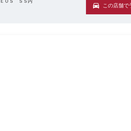
ＮＥＯＳ ＳＳ内
この店舗で