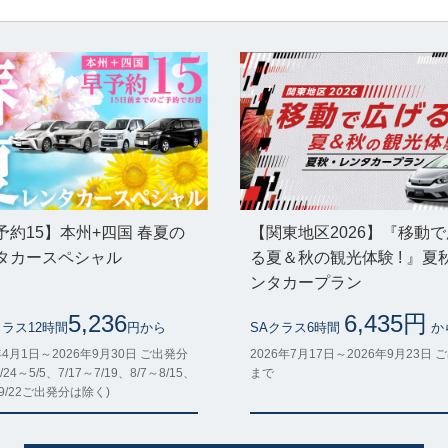
予約15】本州+四国 春夏の
【関東地区2026】『移動
タカースペシャル
る夏＆秋の観光体験 ! 』夏
ンタカープラン
5,236
6,435円
クラス12時間
円から
SAクラス6時間
か
年4月1日～2026年9月30日 ご出発分
2026年7月17日～2026年9月23日 
/24～5/5、7/17～7/19、8/7～8/15、
まで
～9/22ご出発分は除く)