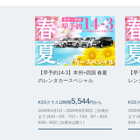
【早予約14-3】本州+四国 春夏
【早
のレンタカースペシャル
レン
5,544
KSSクラス12時間
円から
KSS
2026年4月1日～2026年9月30日 ご出発分
2026
まで (4/24～5/5、7/17～7/19、8/7～8/15、
まで (4
9/18～9/22ご出発分は除く)
9/18