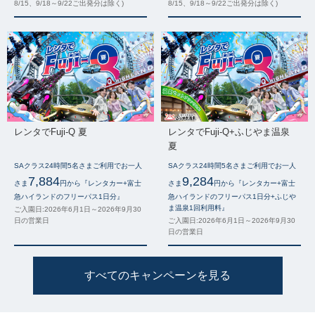
8/15、9/18～9/22ご出発分は除く)
8/15、9/18～9/22ご出発分は除く)
レンタでFuji-Q 夏
レンタでFuji-Q+ふじやま温泉
夏
SAクラス24時間5名さまご利用でお一人
SAクラス24時間5名さまご利用でお一人
7,884
9,284
さま
円から『レンタカー+富士
さま
円から『レンタカー+富士
急ハイランドのフリーパス1日分』
急ハイランドのフリーパス1日分+ふじや
ま温泉1回利用料』
ご入園日:2026年6月1日～2026年9月30
日の営業日
ご入園日:2026年6月1日～2026年9月30
日の営業日
すべてのキャンペーンを見る