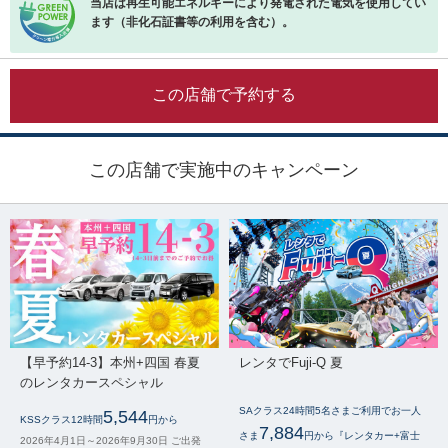
当店は再生可能エネルギーにより発電された電気を使用してい
ます（非化石証書等の利用を含む）。
この店舗で予約する
この店舗で実施中のキャンペーン
【早予約14-3】本州+四国 春夏
レンタでFuji-Q 夏
のレンタカースペシャル
SAクラス24時間5名さまご利用でお一人
5,544
KSSクラス12時間
円から
7,884
さま
円から『レンタカー+富士
2026年4月1日～2026年9月30日 ご出発