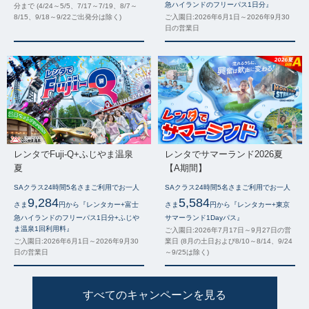
急ハイランドのフリーパス1日分』
分まで (4/24～5/5、7/17～7/19、8/7～
8/15、9/18～9/22ご出発分は除く)
ご入園日:2026年6月1日～2026年9月30
日の営業日
レンタでFuji-Q+ふじやま温泉
レンタでサマーランド2026夏
夏
【A期間】
SAクラス24時間5名さまご利用でお一人
SAクラス24時間5名さまご利用でお一人
9,284
5,584
さま
円から『レンタカー+富士
さま
円から『レンタカー+東京
急ハイランドのフリーパス1日分+ふじや
サマーランド1Dayパス』
ま温泉1回利用料』
ご入園日:2026年7月17日～9月27日の営
ご入園日:2026年6月1日～2026年9月30
業日 (8月の土日および8/10～8/14、9/24
日の営業日
～9/25は除く)
すべてのキャンペーンを見る