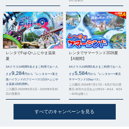
日の営業日
レンタでFuji-Q+ふじやま温泉
レンタでサマーランド2026夏
夏
【A期間】
SAクラス24時間5名さまご利用でお一人
SAクラス24時間5名さまご利用でお一人
9,284
5,584
さま
円から『レンタカー+富士
さま
円から『レンタカー+東京
急ハイランドのフリーパス1日分+ふじや
サマーランド1Dayパス』
ま温泉1回利用料』
ご入園日:2026年7月17日～9月27日の営
ご入園日:2026年6月1日～2026年9月30
業日 (8月の土日および8/10～8/14、9/24
日の営業日
～9/25は除く)
すべてのキャンペーンを見る