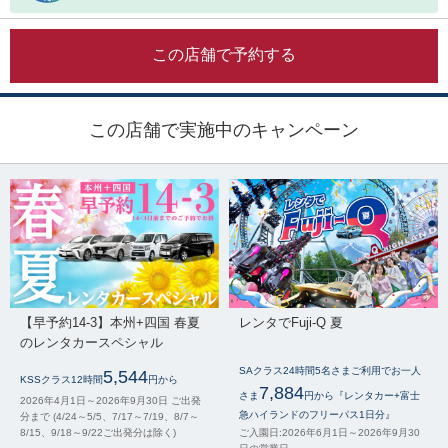
この店舗で予約する
この店舗で実施中のキャンペーン
【早予約14-3】本州+四国 春夏
レンタでFuji-Q 夏
のレンタカースペシャル
SAクラス24時間5名さまご利用でお一人
5,544
KSSクラス12時間
円から
7,884
さま
円から『レンタカー+富士
2026年4月1日～2026年9月30日 ご出発
急ハイランドのフリーパス1日分』
分まで (4/24～5/5、7/17～7/19、8/7～
8/15、9/18～9/22ご出発分は除く)
ご入園日:2026年6月1日～2026年9月30