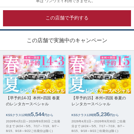
車は ワンウェイ利用できません。
この店舗で予約する
この店舗で実施中のキャンペーン
【早予約14-3】本州+四国 春夏
【早予約15】本州+四国 春夏の
のレンタカースペシャル
レンタカースペシャル
5,544
5,236
KSSクラス12時間
円から
KSSクラス12時間
円から
2026年4月1日～2026年9月30日 ご出発
2026年4月1日～2026年9月30日 ご出発
分まで (4/24～5/5、7/17～7/19、8/7～
分まで (4/24～5/5、7/17～7/19、8/7～
8/15、9/18～9/22ご出発分は除く)
8/15、9/18～9/22ご出発分は除く)