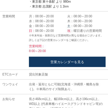
・東京都 東十条駅 より 980m
・東京都 志茂駅 より 1.1km
営業時間
月：08:00～20:00
火：08:00～20:00
水：08:00～20:00
木：08:00～20:00
金：08:00～20:00
土
：08:00～20:00
日
：08:00～20:00
祝
：曜日通りの営業時間
※年末年始・祝祭日など営業時間が異なる場合がございます。
詳しくは下記の営業カレンダーをご確認ください。
営業時間：
8:00～20:00
営業カレンダーを見る
ETCカード
貸出対象店舗
ワンウェイ
出発・返却ともに可能(北海道・沖縄県・離島を除
く)。※車両のサイズ制限あり。
お知らせ
長さ468cm以上、幅169cm以上、高さ196cm以上、
WD以上 (代表車種ハイエースグランドキャビン等)の