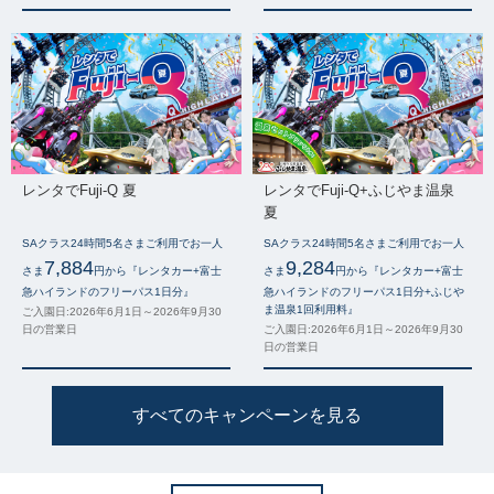
レンタでFuji-Q 夏
レンタでFuji-Q+ふじやま温泉
夏
SAクラス24時間5名さまご利用でお一人
SAクラス24時間5名さまご利用でお一人
7,884
9,284
さま
円から『レンタカー+富士
さま
円から『レンタカー+富士
急ハイランドのフリーパス1日分』
急ハイランドのフリーパス1日分+ふじや
ま温泉1回利用料』
ご入園日:2026年6月1日～2026年9月30
日の営業日
ご入園日:2026年6月1日～2026年9月30
日の営業日
すべてのキャンペーンを見る