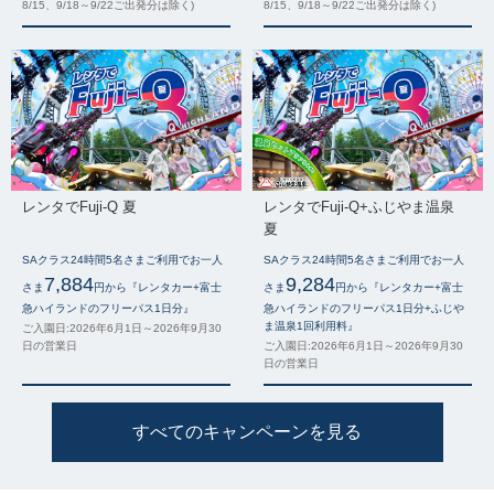
8/15、9/18～9/22ご出発分は除く)
8/15、9/18～9/22ご出発分は除く)
レンタでFuji-Q 夏
レンタでFuji-Q+ふじやま温泉
夏
SAクラス24時間5名さまご利用でお一人
SAクラス24時間5名さまご利用でお一人
7,884
9,284
さま
円から『レンタカー+富士
さま
円から『レンタカー+富士
急ハイランドのフリーパス1日分』
急ハイランドのフリーパス1日分+ふじや
ま温泉1回利用料』
ご入園日:2026年6月1日～2026年9月30
日の営業日
ご入園日:2026年6月1日～2026年9月30
日の営業日
すべてのキャンペーンを見る