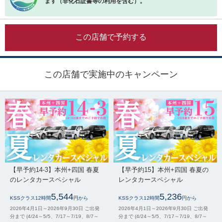
ます（非化石証書等の利用を含む）。
この店舗で予約する
この店舗で実施中のキャンペーン
【早予約14-3】本州+四国 春夏
【早予約15】本州+四国 春夏の
のレンタカースペシャル
レンタカースペシャル
5,544
5,236
KSSクラス12時間
円から
KSSクラス12時間
円から
2026年4月1日～2026年9月30日 ご出発
2026年4月1日～2026年9月30日 ご出発
分まで (4/24～5/5、7/17～7/19、8/7～
分まで (4/24～5/5、7/17～7/19、8/7～