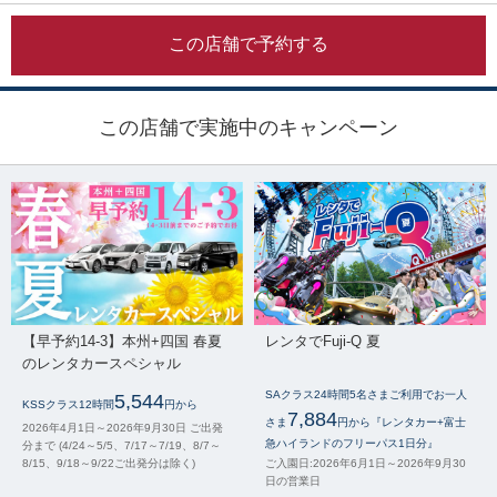
この店舗で予約する
この店舗で実施中のキャンペーン
【早予約14-3】本州+四国 春夏
レンタでFuji-Q 夏
のレンタカースペシャル
SAクラス24時間5名さまご利用でお一人
5,544
KSSクラス12時間
円から
7,884
さま
円から『レンタカー+富士
2026年4月1日～2026年9月30日 ご出発
急ハイランドのフリーパス1日分』
分まで (4/24～5/5、7/17～7/19、8/7～
8/15、9/18～9/22ご出発分は除く)
ご入園日:2026年6月1日～2026年9月30
日の営業日