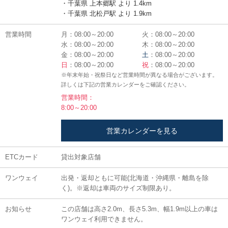
・千葉県 上本郷駅 より 1.4km
・千葉県 北松戸駅 より 1.9km
営業時間
月：08:00～20:00
火：08:00～20:00
水：08:00～20:00
木：08:00～20:00
金：08:00～20:00
土
：08:00～20:00
日
：08:00～20:00
祝
：08:00～20:00
※年末年始・祝祭日など営業時間が異なる場合がございます。
詳しくは下記の営業カレンダーをご確認ください。
営業時間：
8:00～20:00
営業カレンダーを見る
ETCカード
貸出対象店舗
ワンウェイ
出発・返却ともに可能(北海道・沖縄県・離島を除
く)。※返却は車両のサイズ制限あり。
お知らせ
この店舗は高さ2.0m、長さ5.3m、幅1.9m以上の車は
ワンウェイ利用できません。