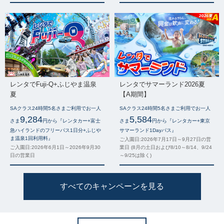
レンタでFuji-Q+ふじやま温泉
レンタでサマーランド2026夏
夏
【A期間】
SAクラス24時間5名さまご利用でお一人
SAクラス24時間5名さまご利用でお一人
9,284
5,584
さま
円から『レンタカー+富士
さま
円から『レンタカー+東京
急ハイランドのフリーパス1日分+ふじや
サマーランド1Dayパス』
ま温泉1回利用料』
ご入園日:2026年7月17日～9月27日の営
ご入園日:2026年6月1日～2026年9月30
業日 (8月の土日および8/10～8/14、9/24
日の営業日
～9/25は除く)
すべてのキャンペーンを見る