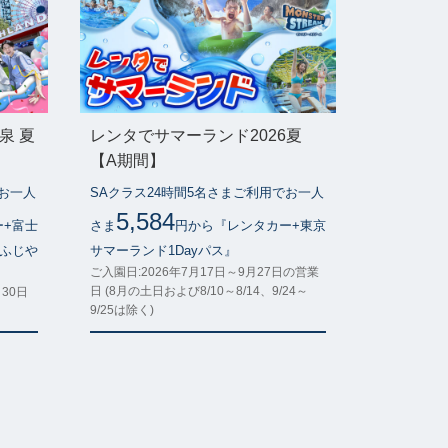
泉 夏
レンタでサマーランド2026夏
【A期間】
でお一人
SAクラス24時間5名さまご利用でお一人
5,584
ー+富士
さま
円から『レンタカー+東京
+ふじや
サマーランド1Dayパス』
ご入園日:2026年7月17日～9月27日の営業
日 (8月の土日および8/10～8/14、9/24～
月30日
9/25は除く)