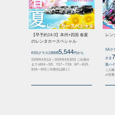
【早予約14-3】本州+四国 春夏
レンタ
のレンタカースペシャル
SAク
5,544
KSSクラス12時間
円から
7
さま
2026年4月1日～2026年9月30日 ご出発分
急ハイ
まで (4/24～5/5、7/17～7/19、8/7～8/15、
9/18～9/22ご出発分は除く)
ご入園日
の営業