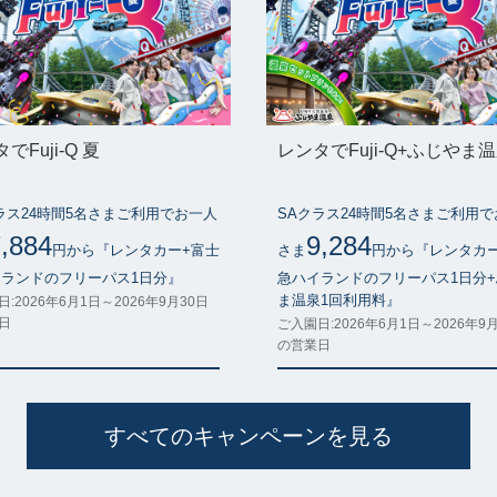
でFuji-Q 夏
レンタでFuji-Q+ふじやま温
ラス24時間5名さまご利用でお一人
SAクラス24時間5名さまご利用
,884
9,284
円から『レンタカー+富士
さま
円から『レンタカ
ランドのフリーパス1日分』
急ハイランドのフリーパス1日分
ま温泉1回利用料』
:2026年6月1日～2026年9月30日
日
ご入園日:2026年6月1日～2026年9
の営業日
すべてのキャンペーンを見る