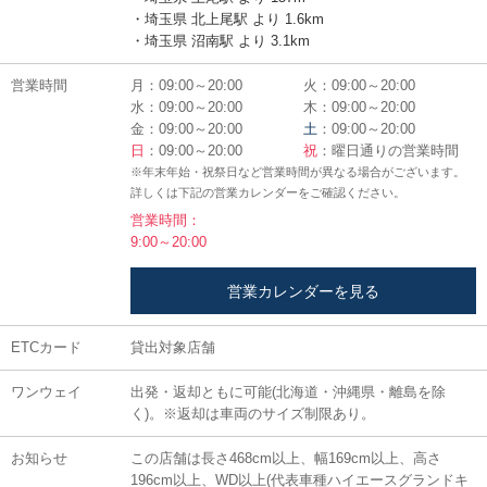
・埼玉県 北上尾駅 より 1.6km
・埼玉県 沼南駅 より 3.1km
営業時間
月：09:00～20:00
火：09:00～20:00
水：09:00～20:00
木：09:00～20:00
金：09:00～20:00
土
：09:00～20:00
日
：09:00～20:00
祝
：曜日通りの営業時間
※年末年始・祝祭日など営業時間が異なる場合がございます。
詳しくは下記の営業カレンダーをご確認ください。
営業時間：
9:00～20:00
営業カレンダーを見る
ETCカード
貸出対象店舗
ワンウェイ
出発・返却ともに可能(北海道・沖縄県・離島を除
く)。※返却は車両のサイズ制限あり。
お知らせ
この店舗は長さ468cm以上、幅169cm以上、高さ
196cm以上、WD以上(代表車種ハイエースグランドキ