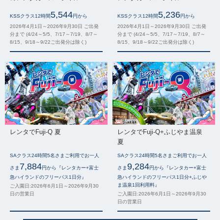
5,544
5,236
KSSクラス12時間
円から
KSSクラス12時間
円から
2026年4月1日～2026年9月30日 ご出発
2026年4月1日～2026年9月30日 ご出発
分まで (4/24～5/5、7/17～7/19、8/7～
分まで (4/24～5/5、7/17～7/19、8/7～
8/15、9/18～9/22ご出発分は除く)
8/15、9/18～9/22ご出発分は除く)
レンタでFuji-Q 夏
レンタでFuji-Q+ふじやま温泉
夏
SAクラス24時間5名さまご利用でお一人
SAクラス24時間5名さまご利用でお一人
7,884
9,284
さま
円から『レンタカー+富士
さま
円から『レンタカー+富士
急ハイランドのフリーパス1日分』
急ハイランドのフリーパス1日分+ふじや
ま温泉1回利用料』
ご入園日:2026年6月1日～2026年9月30
日の営業日
ご入園日:2026年6月1日～2026年9月30
日の営業日