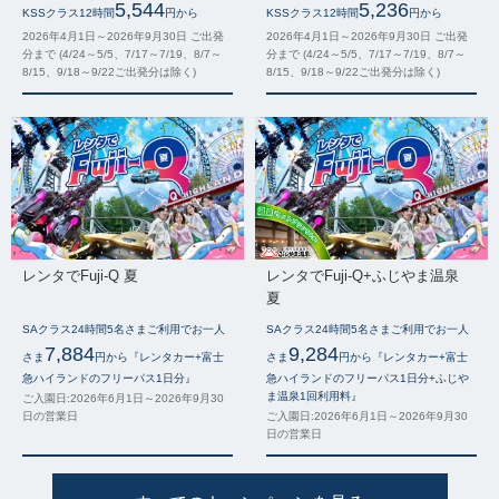
5,544
5,236
KSSクラス12時間
円から
KSSクラス12時間
円から
2026年4月1日～2026年9月30日 ご出発
2026年4月1日～2026年9月30日 ご出発
分まで (4/24～5/5、7/17～7/19、8/7～
分まで (4/24～5/5、7/17～7/19、8/7～
8/15、9/18～9/22ご出発分は除く)
8/15、9/18～9/22ご出発分は除く)
レンタでFuji-Q 夏
レンタでFuji-Q+ふじやま温泉
夏
SAクラス24時間5名さまご利用でお一人
SAクラス24時間5名さまご利用でお一人
7,884
9,284
さま
円から『レンタカー+富士
さま
円から『レンタカー+富士
急ハイランドのフリーパス1日分』
急ハイランドのフリーパス1日分+ふじや
ま温泉1回利用料』
ご入園日:2026年6月1日～2026年9月30
日の営業日
ご入園日:2026年6月1日～2026年9月30
日の営業日