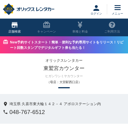
ログイン
店舗
キャンペーン
車種と料金
ご利用方法
New予約サイトスタート！簡単・便利な予約専用サイトをリリース！リピ
ート回数スタンプでデジタルギフト券も当たる！
オリックスレンタカー
東鷲宮カウンター
ヒガシワシミヤカウンター
（母店：大宮駅西口店）
埼玉県 久喜市東大輪１４２－４ アポロステーション内
048-767-6512