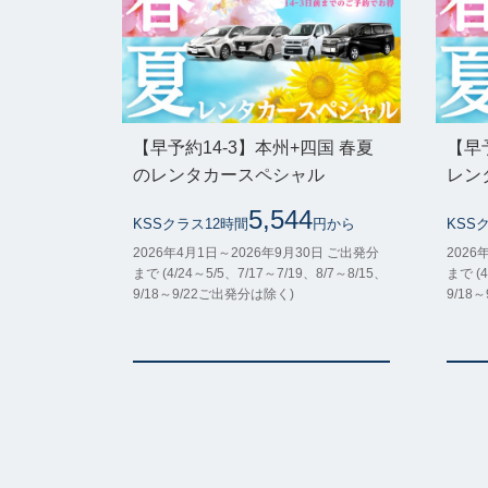
【早予約14-3】本州+四国 春夏
【早
のレンタカースペシャル
レン
5,544
KSSクラス12時間
円から
KSS
2026年4月1日～2026年9月30日 ご出発分
2026
まで (4/24～5/5、7/17～7/19、8/7～8/15、
まで (4
9/18～9/22ご出発分は除く)
9/18