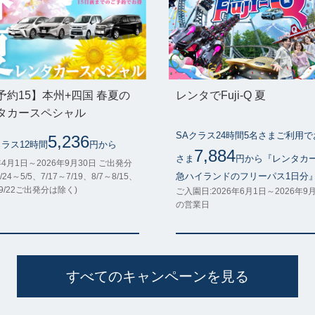
予約15】本州+四国 春夏の
レンタでFuji-Q 夏
タカースペシャル
SAクラス24時間5名さまご利用
5,236
クラス12時間
円から
7,884
さま
円から『レンタカ
年4月1日～2026年9月30日 ご出発分
急ハイランドのフリーパス1日分
/24～5/5、7/17～7/19、8/7～8/15、
～9/22ご出発分は除く)
ご入園日:2026年6月1日～2026年9
の営業日
すべてのキャンペーンを見る