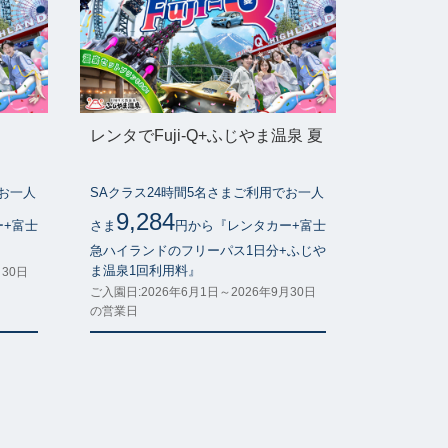
レンタでFuji-Q+ふじやま温泉 夏
でお一人
SAクラス24時間5名さまご利用でお一人
9,284
ー+富士
さま
円から『レンタカー+富士
』
急ハイランドのフリーパス1日分+ふじや
ま温泉1回利用料』
月30日
ご入園日:2026年6月1日～2026年9月30日
の営業日