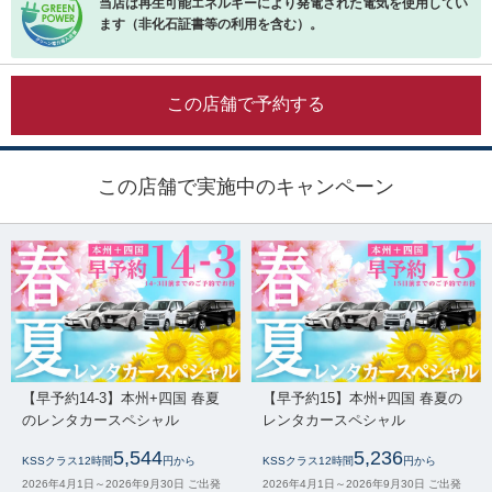
当店は再生可能エネルギーにより発電された電気を使用してい
ます（非化石証書等の利用を含む）。
この店舗で予約する
この店舗で実施中のキャンペーン
【早予約14-3】本州+四国 春夏
【早予約15】本州+四国 春夏の
のレンタカースペシャル
レンタカースペシャル
5,544
5,236
KSSクラス12時間
円から
KSSクラス12時間
円から
2026年4月1日～2026年9月30日 ご出発
2026年4月1日～2026年9月30日 ご出発