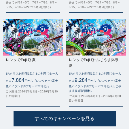
分まで (4/24～5/5、7/17～7/19、8/7～
分まで (4/24～5/5、7/17～7/19、8/7～
8/15、9/18～9/22ご出発分は除く)
8/15、9/18～9/22ご出発分は除く)
レンタでFuji-Q 夏
レンタでFuji-Q+ふじやま温泉
夏
SAクラス24時間5名さまご利用でお一人
SAクラス24時間5名さまご利用でお一人
7,884
9,284
さま
円から『レンタカー+富士
さま
円から『レンタカー+富士
急ハイランドのフリーパス1日分』
急ハイランドのフリーパス1日分+ふじや
ま温泉1回利用料』
ご入園日:2026年6月1日～2026年9月30
日の営業日
ご入園日:2026年6月1日～2026年9月30
日の営業日
すべてのキャンペーンを見る