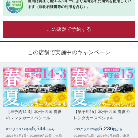
当店は再生可能エネルギーにより発電された電気を使用してい
ます（非化石証書等の利用を含む）。
この店舗で予約する
この店舗で実施中のキャンペーン
【早予約14-3】本州+四国 春夏
【早予約15】本州+四国 春夏の
のレンタカースペシャル
レンタカースペシャル
5,544
5,236
KSSクラス12時間
円から
KSSクラス12時間
円から
2026年4月1日～2026年9月30日 ご出発
2026年4月1日～2026年9月30日 ご出発