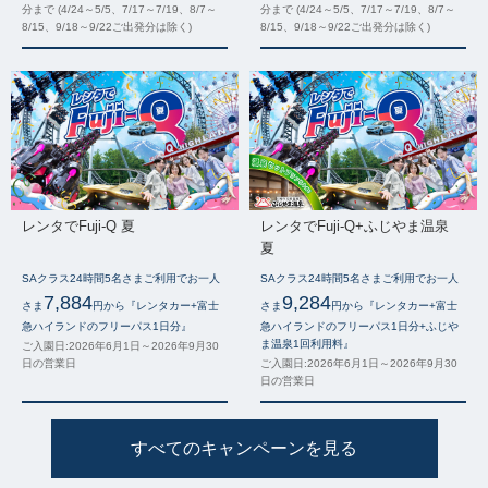
分まで (4/24～5/5、7/17～7/19、8/7～
分まで (4/24～5/5、7/17～7/19、8/7～
8/15、9/18～9/22ご出発分は除く)
8/15、9/18～9/22ご出発分は除く)
レンタでFuji-Q 夏
レンタでFuji-Q+ふじやま温泉
夏
SAクラス24時間5名さまご利用でお一人
SAクラス24時間5名さまご利用でお一人
7,884
9,284
さま
円から『レンタカー+富士
さま
円から『レンタカー+富士
急ハイランドのフリーパス1日分』
急ハイランドのフリーパス1日分+ふじや
ま温泉1回利用料』
ご入園日:2026年6月1日～2026年9月30
日の営業日
ご入園日:2026年6月1日～2026年9月30
日の営業日
すべてのキャンペーンを見る